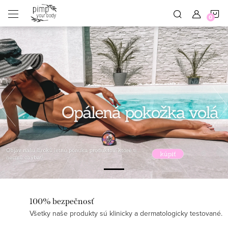
Prejsť
N
na
obsah
K
Predchádza
100% bezpečnosť
Všetky naše produkty sú klinicky a dermatologicky testované.