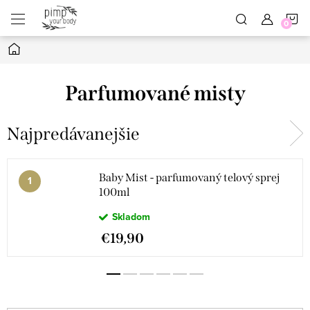
Prejsť
N
na
obsah
Domov
K
Parfumované misty
Najpredávanejšie
Baby Mist - parfumovaný telový sprej
100ml
Skladom
€19,90