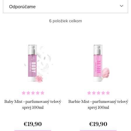
R
Odporúčame
a
Najlacnejšie
6
položiek celkom
d
e
Najdrahšie
V
n
ý
Najpredávanejšie
i
p
e
Abecedne
i
p
s
r
p
o
r
d
Baby Mist - parfumovaný telový
Barbie Mist - parfumovaný telový
o
u
sprej 100ml
sprej 100ml
d
k
u
€19,90
€19,90
t