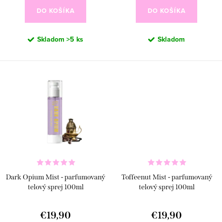
k
o
DO KOŠÍKA
DO KOŠÍKA
t
v
o
Skladom
>5 ks
Skladom
v
Dark Opium Mist - parfumovaný
Toffeenut Mist - parfumovaný
telový sprej 100ml
telový sprej 100ml
€19,90
€19,90