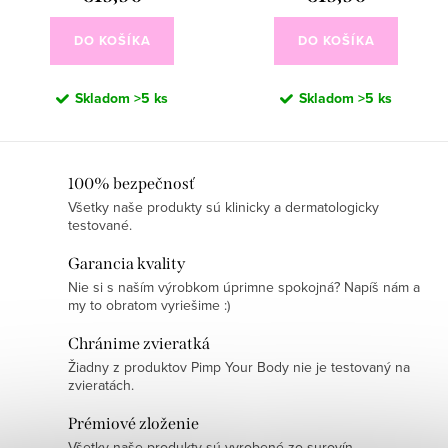
DO KOŠÍKA
DO KOŠÍKA
Skladom
>5 ks
Skladom
>5 ks
O
100% bezpečnosť
Všetky naše produkty sú klinicky a dermatologicky
v
testované.
l
á
Garancia kvality
d
Nie si s naším výrobkom úprimne spokojná? Napíš nám a
my to obratom vyriešime :)
a
c
Chránime zvieratká
i
Žiadny z produktov Pimp Your Body nie je testovaný na
zvieratách.
e
p
Prémiové zloženie
r
Všetky naše produkty sú vyrobené zo surovín