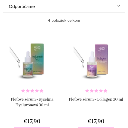
R
Odporúčame
a
Najlacnejšie
4
položiek celkom
d
e
Najdrahšie
V
n
ý
Najpredávanejšie
i
p
e
Abecedne
i
p
s
r
p
o
r
d
Pleťové sérum - Kyselina
Pleťové sérum - Collagen 30 ml
o
u
Hyalurónová 30 ml
d
k
u
€17,90
€17,90
t