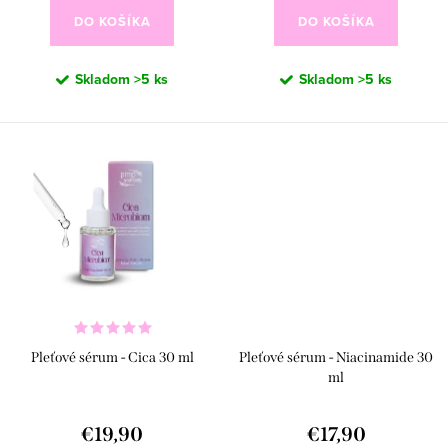
k
o
DO KOŠÍKA
DO KOŠÍKA
t
v
o
Skladom
>5 ks
Skladom
>5 ks
v
Pleťové sérum - Cica 30 ml
Pleťové sérum - Niacinamide 30
ml
€19,90
€17,90