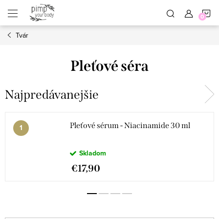
Prejsť
N
na
obsah
Tvár
K
Pleťové séra
Najpredávanejšie
Pleťové sérum - Niacinamide 30 ml
Skladom
€17,90