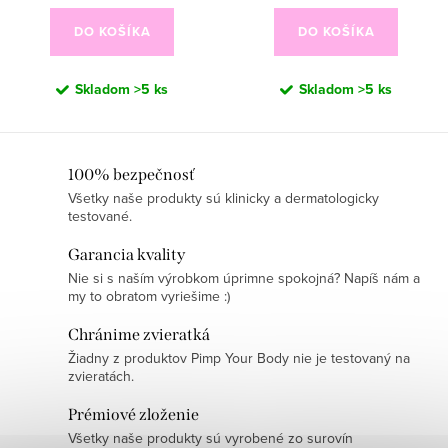
DO KOŠÍKA
DO KOŠÍKA
Skladom
>5 ks
Skladom
>5 ks
O
100% bezpečnosť
Všetky naše produkty sú klinicky a dermatologicky
v
testované.
l
á
Garancia kvality
d
Nie si s naším výrobkom úprimne spokojná? Napíš nám a
my to obratom vyriešime :)
a
c
Chránime zvieratká
i
Žiadny z produktov Pimp Your Body nie je testovaný na
zvieratách.
e
p
Prémiové zloženie
r
Všetky naše produkty sú vyrobené zo surovín