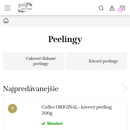
Prejsť
N
na
obsah
Domov
K
Peelingy
Cukrové šľahané
Kávové peelingy
peelingy
Najpredávanejšie
Coffee ORIGINAL - kávový peeling
200g
Skladom