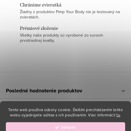
c
Chránime zvieratká
i
Žiadny z produktov Pimp Your Body nie je testovaný na
zvieratách.
e
p
Prémiové zloženie
r
Všetky naše produkty sú vyrobené zo surovín
prvotriednej kvality.
v
k
y
v
ý
Z
p
á
i
Posledné hodnotenie produktov
p
s
u
ä
Informácie pre vás
Tento web používa súbory cookie. Ďalším prechádzaním tohto
t
webu vyjadrujete súhlas s ich používaním. Viac informácií
tu
.
i
Copyright 2026
Pimp Your Body
. Všetky práva vyhradené.
Súhlasím