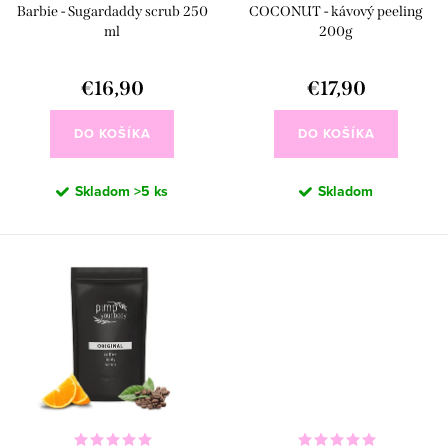
d
Barbie - Sugardaddy scrub 250
COCONUT - kávový peeling
o
u
ml
200g
d
k
u
€16,90
€17,90
t
k
o
DO KOŠÍKA
DO KOŠÍKA
t
v
o
Skladom
>5 ks
Skladom
v