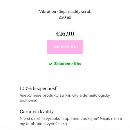
Vibration - Sugardaddy scrub
250 ml
€16,90
DO KOŠÍKA
Skladom
>5 ks
O
100% bezpečnosť
Všetky naše produkty sú klinicky a dermatologicky
v
testované.
l
á
Garancia kvality
d
Nie si s naším výrobkom úprimne spokojná? Napíš nám a
my to obratom vyriešime :)
a