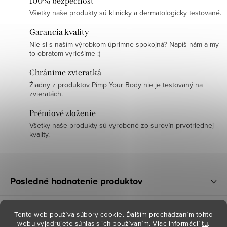
100% bezpečnosť
Všetky naše produkty sú klinicky a dermatologicky testované.
Garancia kvality
Nie si s naším výrobkom úprimne spokojná? Napíš nám a my
to obratom vyriešime :)
Chránime zvieratká
Žiadny z produktov Pimp Your Body nie je testovaný na
zvieratách.
Prémiové zloženie
Všetky naše produkty sú vyrobené zo surovín prvotriednej
kvality.
Z
á
Posledné hodnotenie produktov
p
ä
Informácie pre vás
Tento web používa súbory cookie. Ďalším prechádzaním tohto
t
webu vyjadrujete súhlas s ich používaním. Viac informácií
tu
.