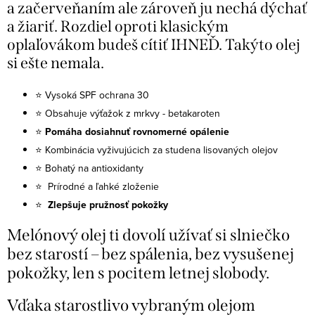
a začerveňaním ale zároveň ju nechá dýchať
a žiariť. Rozdiel oproti klasickým
oplaľovákom budeš cítiť IHNEĎ. Takýto olej
si ešte nemala.
⭐ Vysoká SPF ochrana 30
⭐ Obsahuje výťažok z mrkvy - betakaroten
⭐
Pomáha dosiahnuť rovnomerné opálenie
⭐ Kombinácia vyživujúcich za studena lisovaných olejov
⭐ Bohatý na antioxidanty
⭐ Prírodné a ľahké zloženie
⭐
Zlepšuje pružnosť pokožky
Melónový olej ti dovolí užívať si slniečko
bez starostí – bez spálenia, bez vysušenej
pokožky, len s pocitem letnej slobody.
Vďaka starostlivo vybraným olejom