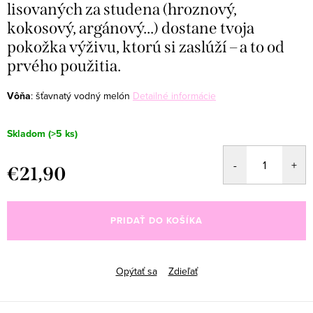
lisovaných za studena (hroznový,
kokosový, argánový...) dostane tvoja
pokožka výživu, ktorú si zaslúží – a to od
prvého použitia.
Vôňa
:
šťavnatý vodný melón
Detailné informácie
Skladom
(>5 ks)
€21,90
Jednotková
cena:
PRIDAŤ DO KOŠÍKA
Opýtať sa
Zdieľať