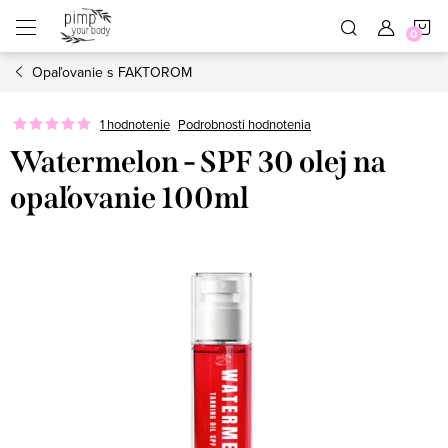
Prejsť
N
na
obsah
Opaľovanie s FAKTOROM
K
1 hodnotenie
Podrobnosti hodnotenia
Watermelon - SPF 30 olej na
opaľovanie 100ml